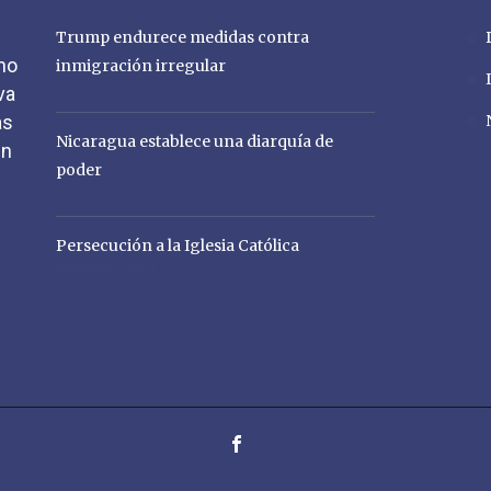
Trump endurece medidas contra
no
inmigración irregular
enero 20, 2025
va
as
Nicaragua establece una diarquía de
en
poder
enero 10, 2025
Persecución a la Iglesia Católica
noviembre 7, 2023